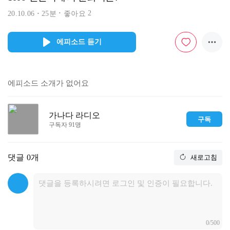
2
20.10.06
25분
좋아요
에피소드 듣기
에피소드 소개가 없어요
가나다 라디오
구독
구독자 91명
댓글
0개
새로고침
0/500