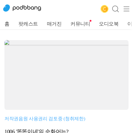
홈
팟캐스트
매거진
커뮤니티
오디오북
이
저작권음원 사용권리 검토중 (청취제한)
1006 '똔똔이네'의 순화어는?