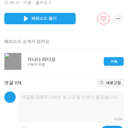
2
21.08.22
17분
좋아요
에피소드 듣기
에피소드 소개가 없어요
가나다 라디오
구독
구독자 91명
댓글
0개
새로고침
0/500