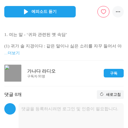
에피소드 듣기
1. 여는 말 - ‘귀와 관련된 옛 속담’

(1) 귀가 솔 지경이다 : 같은 말이나 싫은 소리를 자꾸 들어서 아
프다

...더보기
(2) 귀가 항아리귀다 : 남의 말을 곧이 듣고 잘 받아들인다

가나다 라디오
구독
2. 받아쓰기 - “팬시점에서 빛이 나는 빗을 사려다 빚을 졌다”

구독자 91명
(1) 팬시점 : ‘선물가게’로 순화

댓글
0개
새로고침
(2) 빛 / 빗 / 빚 : 불이나 조명 / 머리카락 빗는 도구 / 갚아야 할 돈