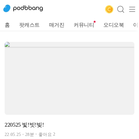
홈
팟캐스트
매거진
커뮤니티
오디오북
이
220525 빛!빗!빚!
2
22.05.25
28분
좋아요