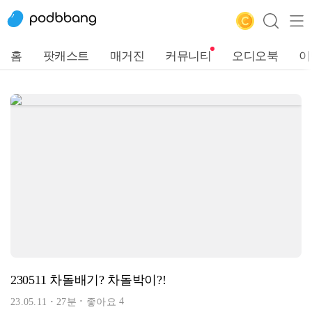
홈
팟캐스트
매거진
커뮤니티
오디오북
이
230511 차돌배기? 차돌박이?!
4
23.05.11
27분
좋아요