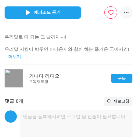
에피소드 듣기
우리말로 다 되는 그 날까지~~!

우리말 지킴이 박주언 아나운서와 함께 하는 즐거운 국어시간!

...더보기
1. 여는 말 : '화창한 봄'과 관련된 순우리말 - 명지바람, 꽃바람, 
가나다 라디오
구독
봄물결!

구독자 91명
2. 글짓기 : 차돌배기? 차돌박이?!

              택배의 순화어는?

댓글
0개
새로고침
3. 마음에 들린다 : 잭 캔필드 - '영혼을 위한 닭고기 스프'