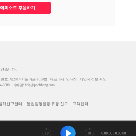
에피소드 후원하기
 있습니다.
: 제2017-서울마포-1639호
대표이사: 임대청
사업자 정보 확인
-8080
이메일: help@podbbang.com
침해신고센터
불법촬영물등 유통 신고
고객센터
10
30
0:00:00 / 0:00:00