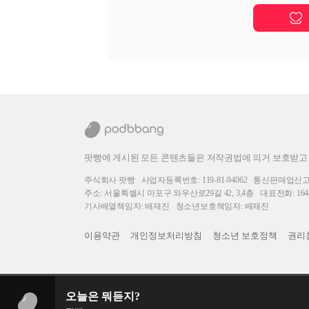
팟빵에 게시된 모든 콘텐츠들은 저작권법에 의거 보호받고
주식회사 팟빵
사업자등록번호: 119-81-94062
통신판매업신고번호
주소: 서울특별시 마포구 와우산로29길 42, 3,4층
대표전화: 1644
기사배열책임자: 배재진
청소년보호책임자: 배재진
이용약관
개인정보처리방침
청소년 보호정책
권리
오늘은 뭐듣지?