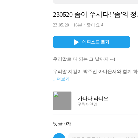
230520 좀이 쑤시다! '좀'의
4
23.05.20
16분
좋아요
에피소드 듣기
우리말로 다 되는 그 날까지~~!

우리말 지킴이 박주언 아나운서와 함께 하는
...더보기
1. 여는 말 : 좀이 쑤시다. '좀'의 정체가 
가나다 라디오
구독자 91명
2. 가나다 다시듣기 : 한 주간 배운 내용 
댓글
0개