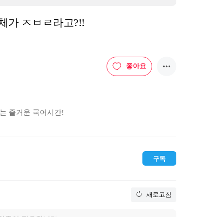
 정체가 ㅈㅂㄹ라고?!!
좋아요
 즐거운 국어시간!

ㅈㅂㄹ라고??? ㅈㅂㄹ의 정체는?

구독
복습! 복습하면 나도 우리말 달인!
새로고침