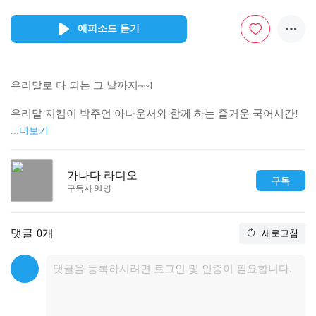
에피소드 듣기
우리말로 다 되는 그 날까지~~!

우리말 지킴이 박주언 아나운서와 함께 하는 즐거운 국어시간! 

...더보기
1. 여는 말 : '직성이 풀리다'가 무속에서 나온 말이라는데? 

가나다 라디오
구독
               '직성'의 깜짝 놀랄 정체와 '직성풀이'의 숨은 뜻은 무엇
구독자 91명
일까요?

댓글
0개
새로고침
2. 가나다 다시듣기 : 한 주간 배운 내용 복습! 복습하면 나도 우
리말 달인!