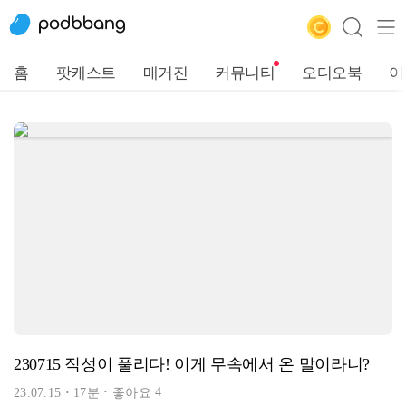
홈
팟캐스트
매거진
커뮤니티
오디오북
이
230715 직성이 풀리다! 이게 무속에서 온 말이라니?
4
23.07.15
17분
좋아요