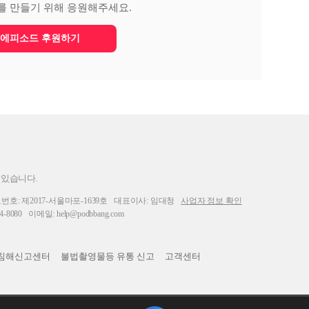
를 만들기 위해 응원해주세요.
에피소드 후원하기
 있습니다.
: 제2017-서울마포-1639호
대표이사: 임대청
사업자 정보 확인
-8080
이메일: help@podbbang.com
침해신고센터
불법촬영물등 유통 신고
고객센터