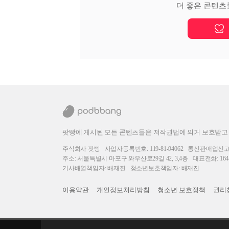
더 좋은 콘텐츠
팟빵에 게시된 모든 콘텐츠들은 저작권법에 의거 보호받고
주식회사 팟빵
사업자등록번호: 119-81-94062
통신판매업신고번호
주소: 서울특별시 마포구 와우산로29길 42, 3,4층
대표전화: 1644
기사배열책임자: 배재진
청소년보호책임자: 배재진
이용약관
개인정보처리방침
청소년 보호정책
권리