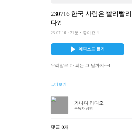
230716 한국 사람은 빨리빨리 1탄! 급하기는 우물에 가
다?!
4
23.07.16
21분
좋아요
에피소드 듣기
우리말로 다 되는 그 날까지~~!

우리말 지킴이 박주언 아나운서와 함께 하는
...더보기
1. 여는 말 : '급한 성격'과 관련된 우리 속담 
가나다 라디오
구독자 91명
          "급하면 바늘 허리를 매어 쓰랴?", "급하기는우물에 가 숭늉달라겠다"

2. 우리말 알림이와 함께 하는 한글 이야
댓글
0개