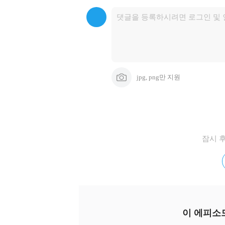
jpg, png만 지원
잠시 
이 에피소