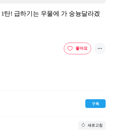
 숭늉달라겠
좋아요
 즐거운 국어시간!

두 가지! 

구독
기 : 주수빈 알림이의 이번주 수식어는 무엇일까요?
새로고침