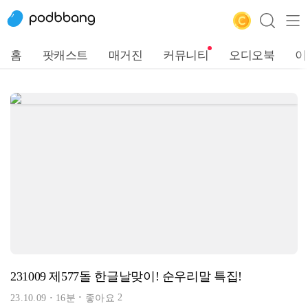
홈
팟캐스트
매거진
커뮤니티
오디오북
이
231009 제577돌 한글날맞이! 순우리말 특집!
2
23.10.09
16분
좋아요