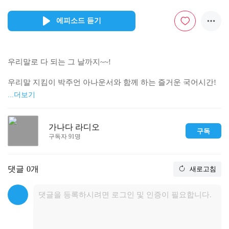
에피소드 듣기
우리말로 다 되는 그 날까지~~!  

우리말 지킴이 박주언 아나운서와 함께 하는 즐거운 국어시간!  

...더보기
1. 여는 말 :제577돌 한글날입니다!

가나다 라디오
구독
                    "나랏말싸미 듕귁에 달아..." 

구독자 91명
                     훈민정음 해례본 서문에 담긴 '세종대왕'의 애민정
신! 세종대왕이 한글을 만드신 이유를 알아볼까요?

댓글
0개
새로고침
2. 한글날맞이 순우리말 특집 : ㄱ~ㅎ까지 어감이 곱고 예쁘거나 
재미있는 순우리말을 알아봅시다! 
