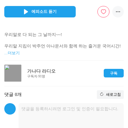
에피소드 듣기
우리말로 다 되는 그 날까지~~!

우리말 지킴이 박주언 아나운서와 함께 하는 즐거운 국어시간!

...더보기
1. 여는 말 : '고구마'가 '감자'에서 나온 말이라니?

              먼 옛날, 어느 청년이 한 작물로 부모를 정성껏 봉양했
가나다 라디오
구독
는데...

구독자 91명
2. 받아쓰기 : '하중'의 순화어는?  

댓글
0개
새로고침
                 지개? 지게? 기지개? 기지게?

                 "지O의 하중에 기지O를 폈다"? 

3. 마음에 들린다 : 이해인, '10월의 기도'