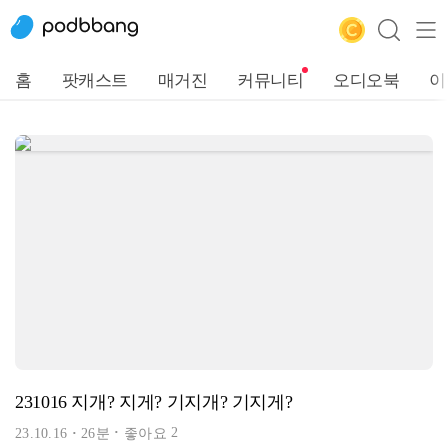
홈
팟캐스트
매거진
커뮤니티
오디오북
이
231016 지개? 지게? 기지개? 기지게?
2
23.10.16
26분
좋아요