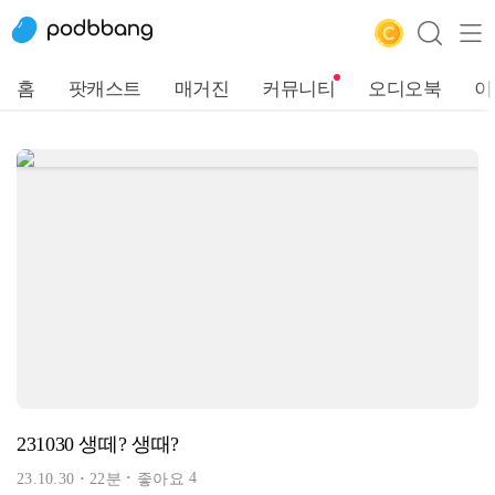
홈
팟캐스트
매거진
커뮤니티
오디오북
이
231030 생떼? 생때?
4
23.10.30
22분
좋아요