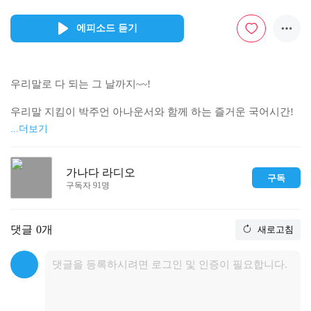
에피소드 듣기
우리말로 다 되는 그 날까지~~!

우리말 지킴이 박주언 아나운서와 함께 하는 즐거운 국어시간!

...더보기
1. 여는 말 : '볼멘소리와 '불호령'이 관계가 있다니?

               '불호령'은 본래 '볼호령'에서 나온 말로...

가나다 라디오
구독
구독자 91명
2. 받아쓰기 : '카운셀러'의 순화어는? '카운셀러'의 바른 표기는?

                 생O를 쓰다! 생O같은 내 아들! 

댓글
0개
새로고침
                 O에 들어갈 말은 무엇일까요?

3. 마음에 들린다 : 양광모, '가을' 