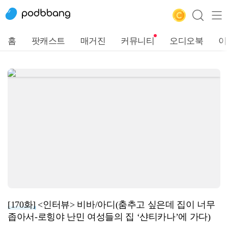
홈
팟캐스트
매거진
커뮤니티
오디오북
이
[170화]
<인터뷰> 비바/아디(춤추고 싶은데 집이 너무
좁아서-로힝야 난민 여성들의 집 ‘샨티카나’에 가다)