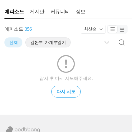
에피소드
게시판
커뮤니티
정보
에피소드
356
최신순
전체
김짠부-가계부일기
잠시 후 다시 시도해주세요.
다시 시도