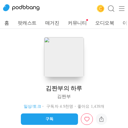
홈
팟캐스트
매거진
커뮤니티
오디오북
이
김짠부의 하루
김짠부
일상/토크
구독자 4.9천명
좋아요 1,439개
구독