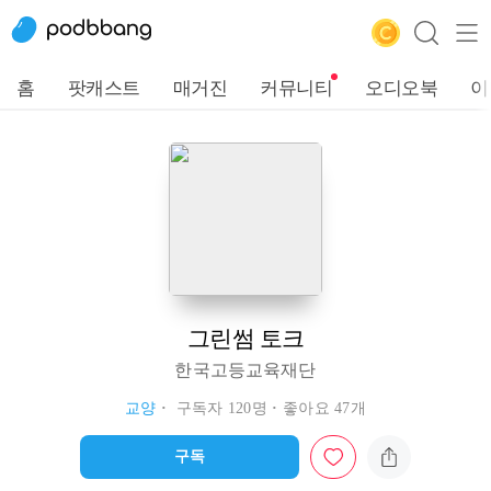
홈
팟캐스트
매거진
커뮤니티
오디오북
이
그린썸 토크
한국고등교육재단
교양
구독자 120명
좋아요 47개
구독