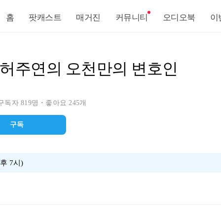
홈
팟캐스트
매거진
커뮤니티
오디오북
이
S 허주연의 오천만의 변호인
구독자 819명
좋아요 245개
구독
후 7시)