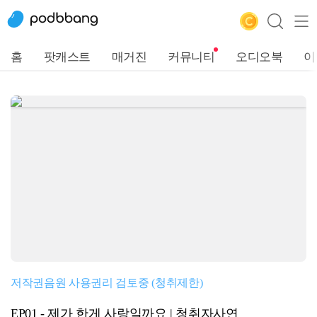
홈
팟캐스트
매거진
커뮤니티
오디오북
이
저작권음원 사용권리 검토중 (청취제한)
EP01 - 제가 한게 사랑일까요 | 청취자사연