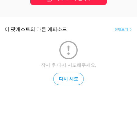
인생질문(2016)과 욕망질문(2019)의 저자 아키씨의 

Life Reading 라디오! 당신의 삶을 읽어드립니다.

청취자사연 + 책, 영화, 드라마 취향 속 인생이야기

☛ 여러분의 일상/속마음/고민/질문, 무엇이든 좋습니다

이 팟캐스트의 다른 에피소드
전체보기
☛ 보내실 곳은 카톡 '인생질문 아키씨'혹은

    서울 마포구 서교동 482-38 인생도서관

☛ 구독과 후원은 큰힘이 됩니다
잠시 후 다시 시도해주세요.
다시 시도