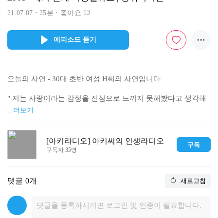
13
21.07.07
25분
좋아요
에피소드 듣기
오늘의 사연 - 30대 초반 여성 H씨의 사연입니다 

" 저는 사랑이라는 감정을 진심으로 느끼지 못해봤다고 생각해
요.

...더보기
그러니까, 10년 이상 한 사람과 연애를 하면서도 

지나고 나니 그건 사랑이 아니지 않을까, 

라고 그때의 감정을 부정하게 됐죠.

[아키라디오] 아키씨의 인생라디오
구독
구독자 35명
사랑인지 아닌지 구분할 수 없어요. 뭐랄까, 

사랑이었다면 내가 그렇게 행동하지 않았을텐데, 

하고 생각하는 거죠.

댓글
0개
새로고침
더 먼 과거로 돌아가 생각해보면, 

전 누군가를 좋아한다, 고 늘 착각하고 살았어요.
