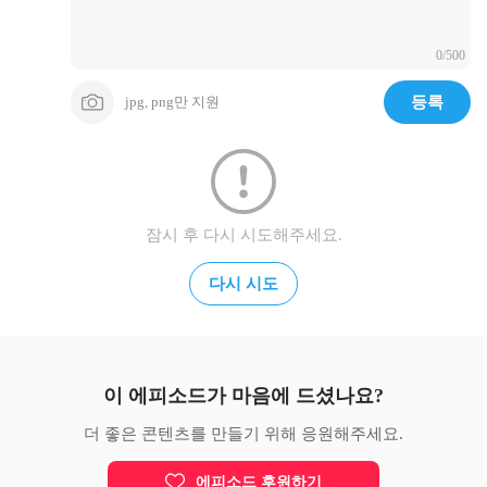
좋아한다는 마음이 들어 고백을 하거나 표현을 하고나면 

이상하게 상대방이 갑자기 싫은 거 있죠.

0/500
그러니 전 그들을 좋아한 걸까요, 착각한 걸까요?

jpg, png만 지원
등록
금세 누군가에게 마음이 가다 차갑게 식어버리고, 

또 마음이 생기고, 다시 식어버리는 일의 반복이었죠.

나는 온전히 누군가를 있는 그대로 봐주질 못했어요.

상대가 앞에 있고, 말을 하고, 눈을 마주하는데 

자꾸만 딴 생각을 해요.

잠시 후 다시 시도해주세요.
그러니 솔직하려 해도 

다시 시도
솔직한 마음을 스스로 모르겠는 거에요.

저는 언제나 솔직해지고 싶고, 

솔직한 마음과 생각을 있는 그대로 표현하고 싶은데 

왜 마음처럼 되지 않는 걸까요?

이 에피소드가 마음에 드셨나요?
부끄럽기도 하고, 

답답한 마음도 동시에 들어요."

더 좋은 콘텐츠를 만들기 위해 응원해주세요.
—

에피소드 후원하기