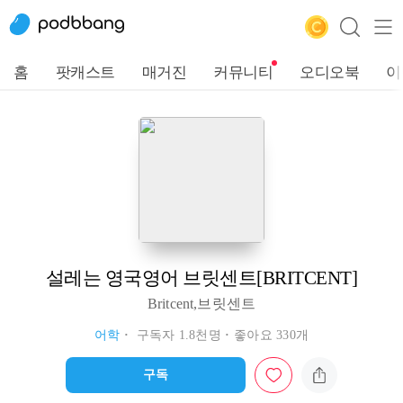
홈
팟캐스트
매거진
커뮤니티
오디오북
이
설레는 영국영어 브릿센트[BRITCENT]
Britcent,브릿센트
어학
구독자 1.8천명
좋아요 330개
구독