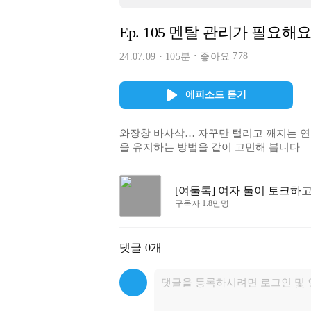
Ep. 105 멘탈 관리가 필요해
778
24.07.09
105분
좋아요
에피소드 듣기
와장창 바사삭… 자꾸만 털리고 깨지는 연
을 유지하는 방법을 같이 고민해 봅니다 
[여둘톡] 여자 둘이 토크하
구독자 1.8만명
댓글
0개