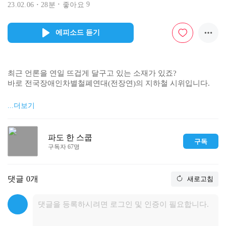
9
23.02.06
28분
좋아요
에피소드 듣기
최근 언론을 연일 뜨겁게 달구고 있는 소재가 있죠?

바로 전국장애인차별철폐연대(전장연)의 지하철 시위입니다.

전장연은 해당 시위를 통해 장애인 이동권 보장에 대해 외치고 
...더보기
있는데요,

장애인 이동권이란 무엇이며, 이를 둘러싼 갈등은 무엇인지

저희 파도 한 스쿱이 알아보았습니다.

파도 한 스쿱
구독
구독자 67명
* 오늘의 파도 한 스쿱, 어떠셨나요?

https://docs.google.com/forms/d/e/1FAIpQLSdCXDQNI3DcU2-iJ
댓글
0개
새로고침
C8ofBcKY9F9W5s4xBZa76oQbvofsZLUlQ/viewform

 /Music

오늘의 일기 
