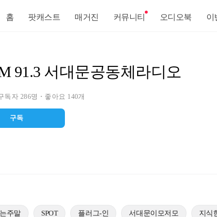
홈
팟캐스트
매거진
커뮤니티
오디오북
이
FM 91.3 서대문공동체라디오
구독자 286명
좋아요 140개
구독
는주말
SPOT
플러그-인
서대문이모저모
지식