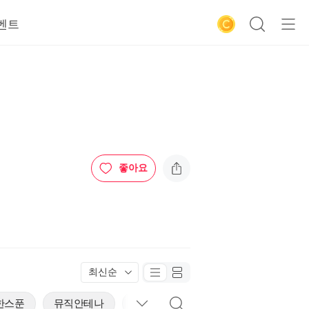
벤트
좋아요
최신순
한스푼
뮤직안테나
서대문매거진
오늘도행복을