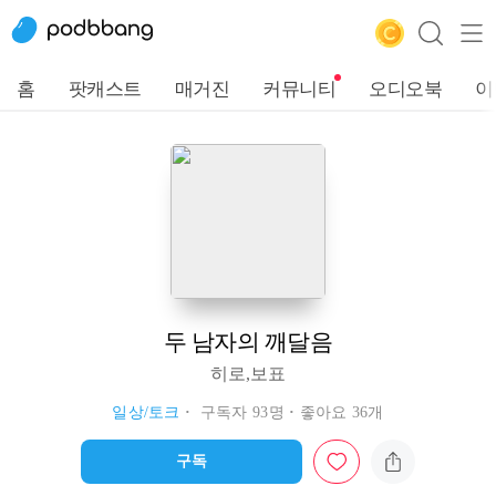
홈
팟캐스트
매거진
커뮤니티
오디오북
이
두 남자의 깨달음
히로,보표
일상/토크
구독자 93명
좋아요 36개
구독