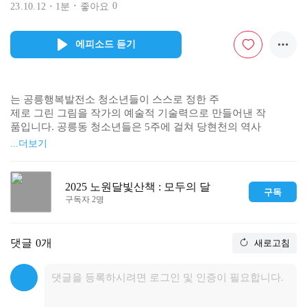
0
23.10.12
1분
좋아요
에피소드 듣기
는 공릉행복발전소 청소년들이 스스로 정한 주

제로 그린 그림을 작가의 예술적 기술력으로 만들어낸 작

품입니다. 공릉동 청소년들은 5주에 걸쳐 당현천의 역사

와 정체성을 토론하며 노원구만의 지역성을 나타낼 수 있

...더보기
는 주제와 형태를 결정했고, 주홍 작가는 청소년들이 결정

한 아이디어를 다듬어 작품으로 만들어 주었습니다. 4층

의 피라미드 가장 아래층은 곤충, 달팽이, 참게 등이 있고, 

2025 노원달빛산책 : 모두의 달
구독
3층은 당현천의 새들, 2층은 물고기들,가장 꼭대기에는 너

구독자 2명
구리, 고양이, 수달 등이 있습니다.
댓글
0개
새로고침