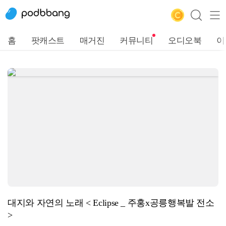
홈
팟캐스트
매거진
커뮤니티
오디오북
이
대지와 자연의 노래 < Eclipse _ 주홍x공릉행복발 전소
>