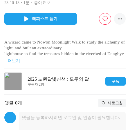
0
23.10.13
1분
좋아요
에피소드 듣기
A wizard came to Nowon Moonlight Walk to study the alchemy of 
light, and built an extraordinary 

lighthouse to find the treasures hidden in the riverbed of Danghye
on stream. Let’s take a peek at 

...더보기
the lighthouse While the wizard has stepped out for a moment. 
2025 노원달빛산책 : 모두의 달
구독
구독자 2명
댓글
0개
새로고침