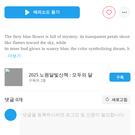
에피소드 듣기
The fiery blue flower is full of mystery: its transparent petals shoot 
like flames toward the sky, while 

its inner bud glows in watery blue; the color symbolizing dream, h
ope, magic, and mystery. The 

...더보기
artist created this piece with hopes of more people not just being m
esmerized by the glamorous 

red of the rose, but that they may come to appreciate the color of t
2025 노원달빛산책 : 모두의 달
구독
he healthy Earth in the seeds of 

구독자 2명
barley, the deep sea, and the blue flower. 
댓글
0개
새로고침