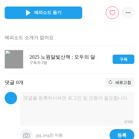
에피소드 듣기
에피소드 소개가 없어요
2025 노원달빛산책 : 모두의 달
구독
구독자 2명
댓글
0개
새로고침
0/500
jpg, png만 지원
등록