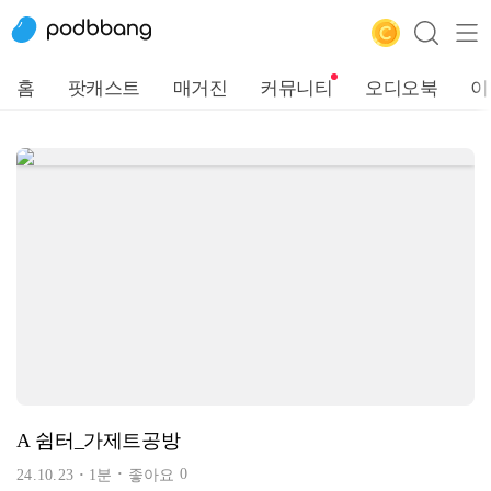
홈
팟캐스트
매거진
커뮤니티
오디오북
이
A 쉼터_가제트공방
0
24.10.23
1분
좋아요