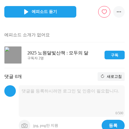
에피소드 듣기
에피소드 소개가 없어요
2025 노원달빛산책 : 모두의 달
구독
구독자 2명
댓글
0개
새로고침
0/500
jpg, png만 지원
등록