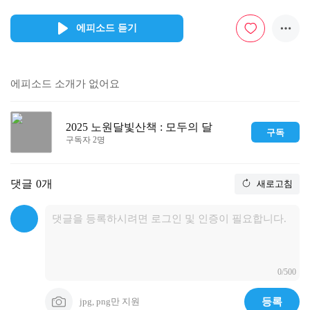
에피소드 듣기
에피소드 소개가 없어요
2025 노원달빛산책 : 모두의 달
구독
구독자 2명
댓글
0개
새로고침
0/500
jpg, png만 지원
등록