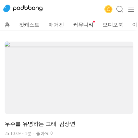
홈
팟캐스트
매거진
커뮤니티
오디오북
이
우주를 유영하는 고래_김상연
0
25.10.09
1분
좋아요