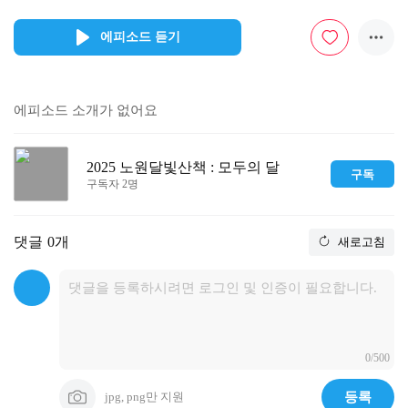
에피소드 듣기
에피소드 소개가 없어요
2025 노원달빛산책 : 모두의 달
구독
구독자 2명
댓글
0개
새로고침
0/500
jpg, png만 지원
등록