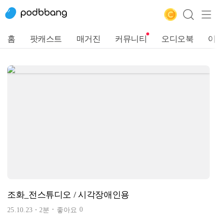
홈
팟캐스트
매거진
커뮤니티
오디오북
이
조화_전스튜디오 / 시각장애인용
0
25.10.23
2분
좋아요