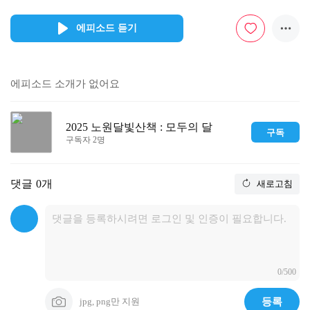
에피소드 듣기
에피소드 소개가 없어요
2025 노원달빛산책 : 모두의 달
구독
구독자 2명
댓글
0개
새로고침
0/500
jpg, png만 지원
등록