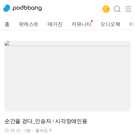
홈
팟캐스트
매거진
커뮤니티
오디오북
이
순간을 걷다_인송자 / 시각장애인용
0
25.10.23
2분
좋아요