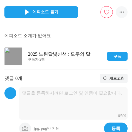
에피소드 듣기
에피소드 소개가 없어요
2025 노원달빛산책 : 모두의 달
구독
구독자 2명
댓글
0개
새로고침
0/500
jpg, png만 지원
등록