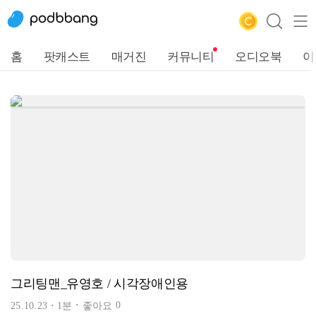
홈
팟캐스트
매거진
커뮤니티
오디오북
이
그리팅맨_유영호 / 시각장애인용
0
25.10.23
1분
좋아요