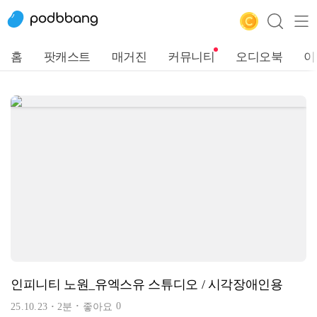
홈
팟캐스트
매거진
커뮤니티
오디오북
이
인피니티 노원_유엑스유 스튜디오 / 시각장애인용
0
25.10.23
2분
좋아요