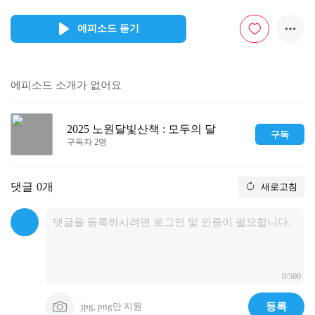
에피소드 듣기
에피소드 소개가 없어요
2025 노원달빛산책 : 모두의 달
구독
구독자 2명
댓글
0개
새로고침
0/500
jpg, png만 지원
등록