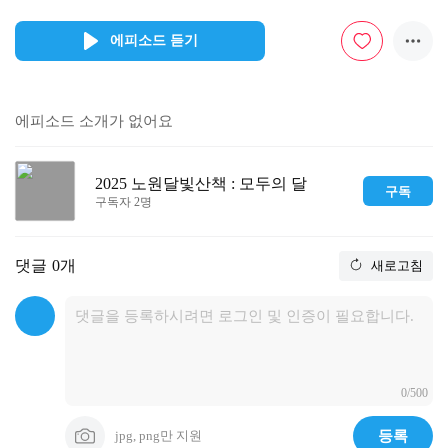
에피소드 듣기
에피소드 소개가 없어요
2025 노원달빛산책 : 모두의 달
구독
구독자 2명
댓글
0개
새로고침
0/500
jpg, png만 지원
등록