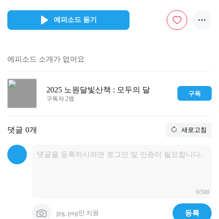
에피소드 듣기
에피소드 소개가 없어요
2025 노원달빛산책 : 모두의 달
구독
구독자 2명
댓글
0개
새로고침
0/500
jpg, png만 지원
등록