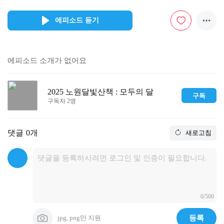
에피소드 듣기
에피소드 소개가 없어요
2025 노원달빛산책 : 모두의 달
구독
구독자 2명
댓글
0개
새로고침
0/500
jpg, png만 지원
등록