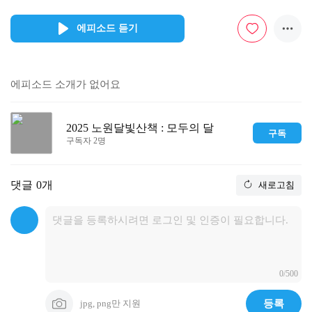
에피소드 듣기
에피소드 소개가 없어요
2025 노원달빛산책 : 모두의 달
구독
구독자 2명
댓글
0개
새로고침
0/500
jpg, png만 지원
등록