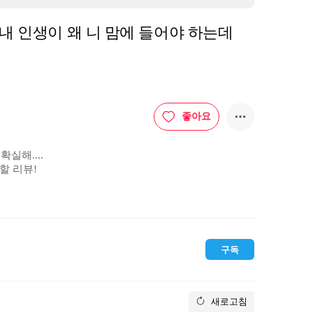
 “내 인생이 왜 니 맘에 들어야 하는데
좋아요
실해....

리뷰! 

드라마/넷플릭스 시리즈

우고 있다> 완결 기념, 

구독
새로고침

