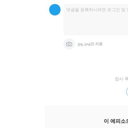
**

감상이나 의견, 제안 모두 대환영 ><

interview.and.letter@gmail.com 
jpg, png만 지원
잠시 
이 에피소