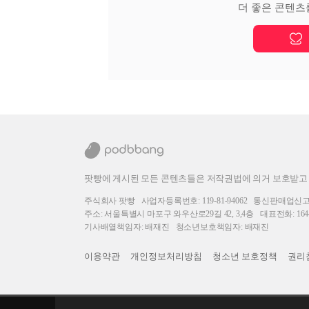
더 좋은 콘텐츠
팟빵에 게시된 모든 콘텐츠들은 저작권법에 의거 보호받고
주식회사 팟빵
사업자등록번호: 119-81-94062
통신판매업신고번호
주소: 서울특별시 마포구 와우산로29길 42, 3,4층
대표전화: 1644
기사배열책임자: 배재진
청소년보호책임자: 배재진
이용약관
개인정보처리방침
청소년 보호정책
권리