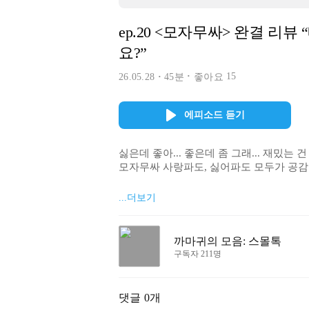
ep.20 <모자무싸> 완결 리뷰
요?”
15
26.05.28
45분
좋아요
에피소드 듣기
싫은데 좋아... 좋은데 좀 그래... 재밌는 건 확
모자무싸 사랑파도, 싫어파도 모두가 공감할 
((수상쩍게 당당함))

...더보기
계획보다 좋아져서 좀 당황스러운  jTBC
박해영 작가의 <모두가 자신의 무가치함과 싸
까마귀의 모음: 스몰톡
#모자무싸 스몰톡해요. :) 

구독자 211명
*

댓글
0개
20화부터 매주 목요일 밤에 업로드 됩니다.