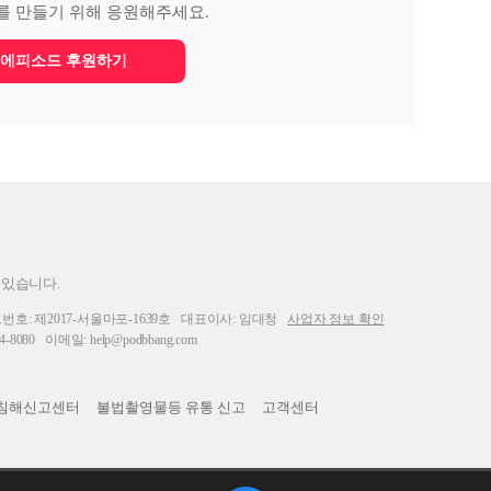
를 만들기 위해 응원해주세요.
에피소드 후원하기
 있습니다.
: 제2017-서울마포-1639호
대표이사: 임대청
사업자 정보 확인
-8080
이메일: help@podbbang.com
침해신고센터
불법촬영물등 유통 신고
고객센터