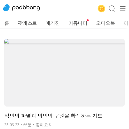
홈
팟캐스트
매거진
커뮤니티
오디오북
이
악인의 파멸과 의인의 구원을 확신하는 기도
0
25.03.23
66분
좋아요