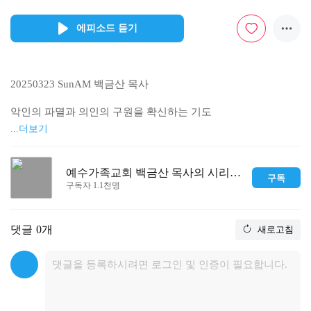
에피소드 듣기
20250323 SunAM 백금산 목사

악인의 파멸과 의인의 구원을 확신하는 기도

...더보기
시 5편

1.여호와여 나의 말에 귀를 기울이사 나의 심정을 헤아려 주소
예수가족교회 백금산 목사의 시리즈 설교
구독
서

구독자 1.1천명
2.나의 왕, 나의 하나님이여 내가 부르짖는 소리를 들으소서 내
가 주께 기도하나이다

3.여호와여 아침에 주께서 나의 소리를 들으시리니 아침에 내가 
댓글
0개
새로고침
주께 기도하고 바라리이다

4.주는 죄악을 기뻐하는 신이 아니시니 악이 주와 함께 머물지 
못하며

5.오만한 자들이 주의 목전에 서지 못하리이다 주는 모든 행악
자를 미워하시며

6.거짓말하는 자들을 멸망시키시리이다 여호와께서는 피 흘리