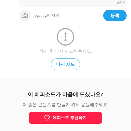
0/500
기를 즐기는 자와 속이는 자를 싫어하시나이다

7.오직 나는 주의 풍성한 사랑을 힘입어 주의 집에 들어가 주를 
경외함으로 성전을 향하여 예배하리이다

jpg, png만 지원
등록
8.여호와여 나의 원수들로 말미암아 주의 의로 나를 인도하시고 
주의 길을 내 목전에 곧게 하소서

9.그들의 입에 신실함이 없고 그들의 심중이 심히 악하며 그들
의 목구멍은 열린 무덤 같고 그들의 혀로는 아첨하나이다

10.하나님이여 그들을 정죄하사 자기 꾀에 빠지게 하시고 그 많
은 허물로 말미암아 그들을 쫓아내소서 그들이 주를 배역함이니
잠시 후 다시 시도해주세요.
이다

11.그러나 주께 피하는 모든 사람은 다 기뻐하며 주의 보호로 말
다시 시도
미암아 영원히 기뻐 외치고 주의 이름을 사랑하는 자들은 주를 
즐거워하리이다

12.여호와여 주는 의인에게 복을 주시고 방패로 함 같이 은혜로 
그를 호위하시리이다

이 에피소드가 마음에 드셨나요?
출처: 성경전서 개역개정판
더 좋은 콘텐츠를 만들기 위해 응원해주세요.
에피소드 후원하기