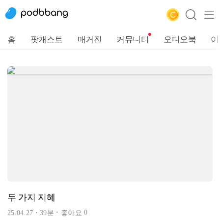
홈
팟캐스트
매거진
커뮤니티
오디오북
이
두 가지 지혜
0
25.04.27
39분
좋아요