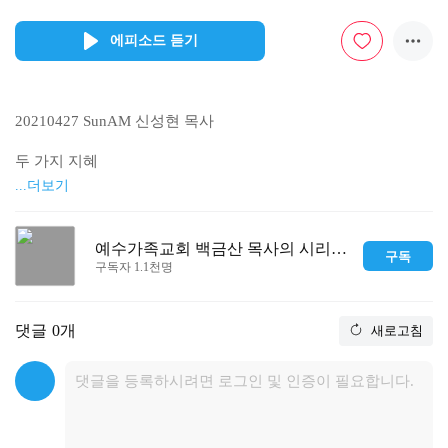
에피소드 듣기
20210427 SunAM 신성현 목사

두 가지 지혜

...더보기
약 3:13-18

13.너희 중에 지혜와 총명이 있는 자가 누구냐 그는 선행으로 말
예수가족교회 백금산 목사의 시리즈 설교
구독
미암아 지혜의 온유함으로 그 행함을 보일지니라

구독자 1.1천명
14.그러나 너희 마음 속에 독한 시기와 다툼이 있으면 자랑하지 
말라 진리를 거슬러 거짓말하지 말라

15.이러한 지혜는 위로부터 내려온 것이 아니요 땅 위의 것이요 
댓글
0개
새로고침
정욕의 것이요 귀신의 것이니

16.시기와 다툼이 있는 곳에는 혼란과 모든 악한 일이 있음이라

17.오직 위로부터 난 지혜는 첫째 성결하고 다음에 화평하고 관
용하고 양순하며 긍휼과 선한 열매가 가득하고 편견과 거짓이 
없나니

18.화평하게 하는 자들은 화평으로 심어 의의 열매를 거두느니