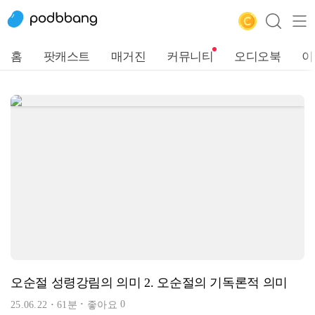
홈
팟캐스트
매거진
커뮤니티
오디오북
이
오순절 성령강림의 의미 2. 오순절의 기독론적 의미
0
25.06.22
61분
좋아요