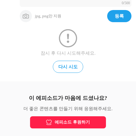
0/500
체도 희망에 거하리니

27. 이는 내 영혼을 음부에 버리지 아니하시며 주의 거룩한 자로 
썩음을 당하지 않게 하실 것임이로다

jpg, png만 지원
등록
28. 주께서 생명의 길을 내게 보이셨으니 주 앞에서 내게 기쁨이 
충만하게 하시리로다 하였으므로

29. 형제들아 내가 조상 다윗에 대하여 담대히 말할 수 있노니 
다윗이 죽어 장사되어 그 묘가 오늘까지 우리 중에 있도다

30. 그는 선지자라 하나님이 이미 맹세하사 그 자손 중에서 한 
사람을 그 위에 앉게 하리라 하심을 알고

잠시 후 다시 시도해주세요.
31. 미리 본 고로 그리스도의 부활을 말하되 그가 음부에 버림이 
되지 않고 그의 육신이 썩음을 당하지 아니하시리라 하더니

다시 시도
32. 이 예수를 하나님이 살리신지라 우리가 다 이 일에 증인이로
다

33. 하나님이 오른손으로 예수를 높이시매 그가 약속하신 성령
을 아버지께 받아서 너희가 보고 듣는 이것을 부어 주셨느니라

34. 다윗은 하늘에 올라가지 못하였으나 친히 말하여 이르되 주
이 에피소드가 마음에 드셨나요?
께서 내 주에게 말씀하시기를

35. 내가 네 원수로 네 발등상이 되게 하기까지 너는 내 우편에 
더 좋은 콘텐츠를 만들기 위해 응원해주세요.
앉아 있으라 하셨도다 하였으니

36. 그런즉 이스라엘 온 집은 확실히 알지니 너희가 십자가에 못 
에피소드 후원하기
박은 이 예수를 하나님이 주와 그리스도가 되게 하셨느니라 하
니라
