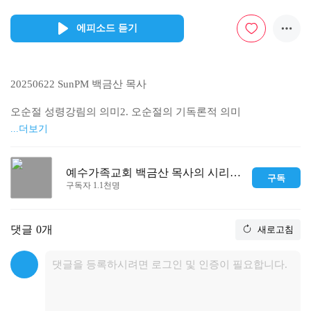
에피소드 듣기
20250622 SunPM 백금산 목사

오순절 성령강림의 의미2. 오순절의 기독론적 의미

...더보기
헹 2:22-36

22. 이스라엘 사람들아 이 말을 들으라 너희도 아는 바와 같이 
예수가족교회 백금산 목사의 시리즈 설교
구독
하나님께서 나사렛 예수로 큰 권능과 기사와 표적을 너희 가운
구독자 1.1천명
데서 베푸사 너희 앞에서 그를 증언하셨느니라

23. 그가 하나님께서 정하신 뜻과 미리 아신 대로 내준 바 되었
거늘 너희가 법 없는 자들의 손을 빌려 못 박아 죽였으나

댓글
0개
새로고침
24. 하나님께서 그를 사망의 고통에서 풀어 살리셨으니 이는 그
가 사망에 매여 있을 수 없었음이라

25. 다윗이 그를 가리켜 이르되 내가 항상 내 앞에 계신 주를 뵈
었음이여 나로 요동하지 않게 하기 위하여 그가 내 우편에 계시
도다

26. 그러므로 내 마음이 기뻐하였고 내 혀도 즐거워하였으며 육