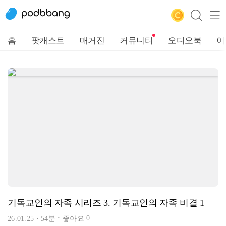
홈
팟캐스트
매거진
커뮤니티
오디오북
이
기독교인의 자족 시리즈 3. 기독교인의 자족 비결 1
0
26.01.25
54분
좋아요