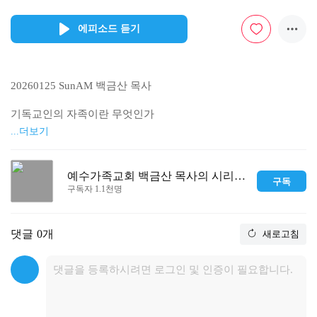
에피소드 듣기
20260125 SunAM 백금산 목사

기독교인의 자족이란 무엇인가

...더보기
빌 4:13

13. 내게 능력 주시는 자 안에서 내가 모든 것을 할 수 있느니라

예수가족교회 백금산 목사의 시리즈 설교
구독
구독자 1.1천명
출처: 성경전서 개역개정
댓글
0개
새로고침