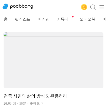
홈
팟캐스트
매거진
커뮤니티
오디오북
이
천국 시민의 삶의 방식 5. 관용하라
0
26.03.08
56분
좋아요