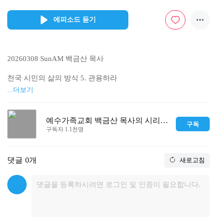
에피소드 듣기
20260308 SunAM 백금산 목사

천국 시민의 삶의 방식 5. 관용하라

...더보기
빌 4:5

5. 너희 관용을 모든 사람에게 알게 하라 주께서 가까우시니라

예수가족교회 백금산 목사의 시리즈 설교
구독
구독자 1.1천명
출처: 성경전서 개역개정
댓글
0개
새로고침