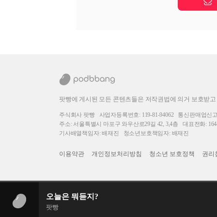
팟빵에 게시된 모든 콘텐츠들은 저작권법에 의거 보호받고
주식회사 팟빵
사업자등록번호: 119-81-94062
통신판매업신고번호
주소: 서울특별시 마포구 와우산로29길 42, 3,4층
대표전화: 1644
기사배열책임자: 배재진
청소년보호책임자: 배재진
이용약관
개인정보처리방침
청소년 보호정책
권리
오늘은 뭐듣지?
팟빵