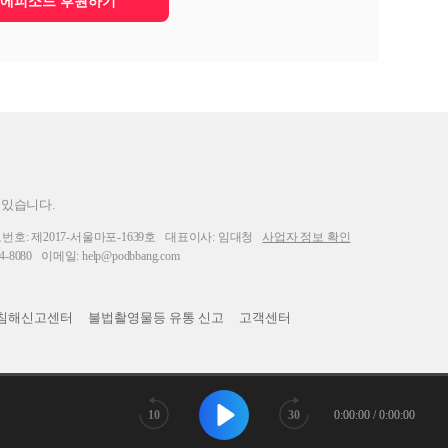
에피소드 후원하기
 있습니다.
: 제2017-서울마포-1639호
대표이사: 임대청
사업자 정보 확인
-8080
이메일: help@podbbang.com
침해신고센터
불법촬영물등 유통 신고
고객센터
10
30
0:00:00 / 0:00:00