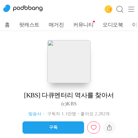
홈
팟캐스트
매거진
커뮤니티
오디오북
이
[KBS] 다큐멘터리 역사를 찾아서
(c)KBS
방송사
구독자 1.1만명
좋아요 2,282개
구독