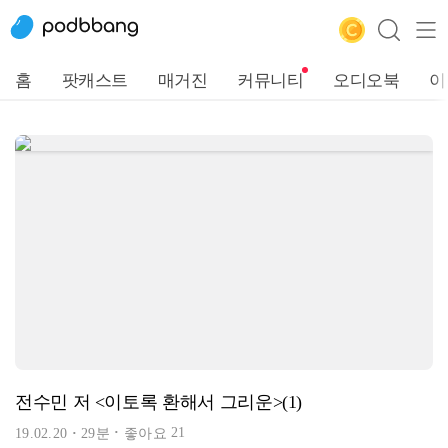
홈
팟캐스트
매거진
커뮤니티
오디오북
이
전수민 저 <이토록 환해서 그리운>(1)
21
19.02.20
29분
좋아요