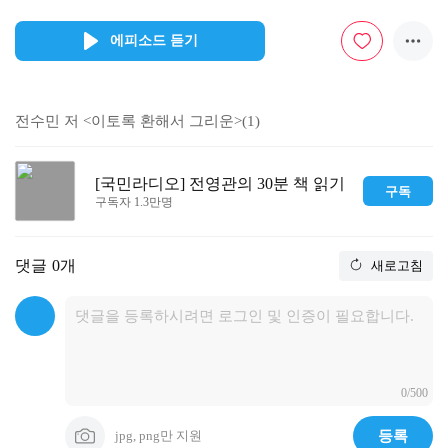
에피소드 듣기
전수민 저 <이토록 환해서 그리운>(1)  
[국민라디오] 전영관의 30분 책 읽기
구독
구독자 1.3만명
댓글
0개
새로고침
0/500
jpg, png만 지원
등록