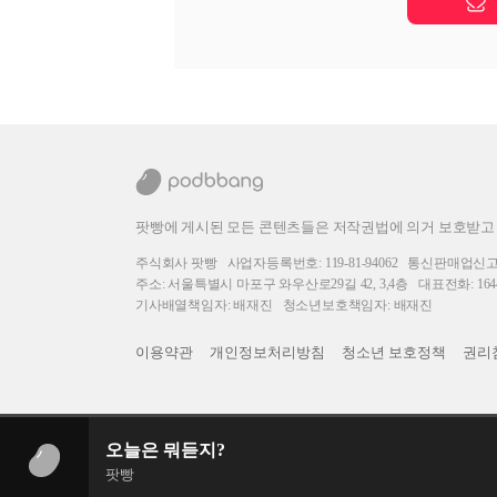
팟빵에 게시된 모든 콘텐츠들은 저작권법에 의거 보호받고
주식회사 팟빵
사업자등록번호: 119-81-94062
통신판매업신고번호
주소: 서울특별시 마포구 와우산로29길 42, 3,4층
대표전화: 1644
기사배열책임자: 배재진
청소년보호책임자: 배재진
이용약관
개인정보처리방침
청소년 보호정책
권리
오늘은 뭐듣지?
팟빵