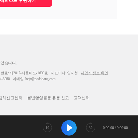
에피소드 후원하기
 있습니다.
: 제2017-서울마포-1639호
대표이사: 임대청
사업자 정보 확인
-8080
이메일: help@podbbang.com
침해신고센터
불법촬영물등 유통 신고
고객센터
10
30
0:00:00 / 0:00:00