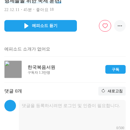
형제들을 위한 국제 훈련]
18
22.12.11
45분
좋아요
에피소드 듣기
에피소드 소개가 없어요
한국복음서원
구독
구독자 1.3만명
댓글
0개
새로고침
0/500