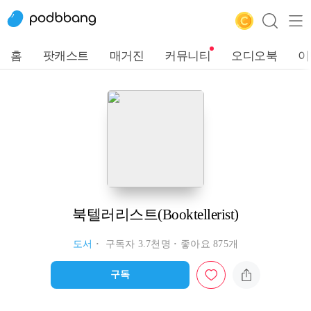
홈
팟캐스트
매거진
커뮤니티
오디오북
이
북텔러리스트(Booktellerist)
도서
구독자 3.7천명
좋아요 875개
구독