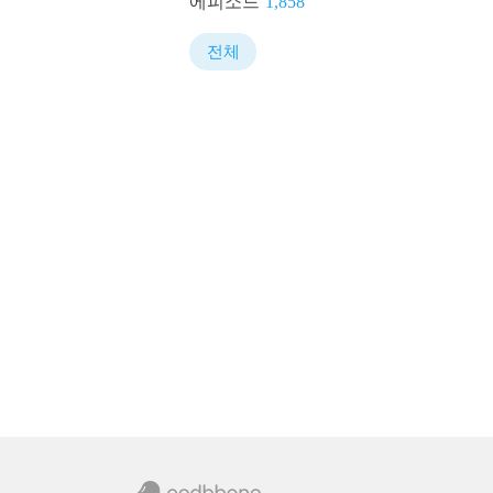
에피소드
1,858
전체