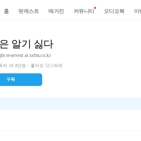
홈
팟캐스트
매거진
커뮤니티
오디오북
이
은 알기 싫다
ght reserved at xsfm.co.kr
자 10.4만명
좋아요 52,136개
구독