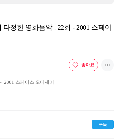
 다정한 영화음악 : 22회 - 2001 스페이
좋아요
 2001 스페이스 오디세이  

  올해로 개봉 50주년을 맞이한 영화, 2001 스페이
y)에 대해 다정히 이야기 합니다. SF영화의 거장 스탠리 큐브릭
찬양하고 재개봉을 염원하는 희망을 담아보았습니다. 수많
마다 모두 그의 천재성을 엿볼 수 있습니다. 

구독
를 정주행!