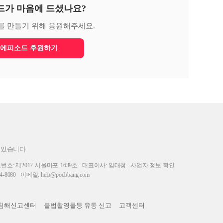
드가 마음에 드셨나요?
를 만들기 위해 응원해주세요.
에피소드 후원하기
 있습니다.
: 제2017-서울마포-1639호
대표이사: 임대청
사업자 정보 확인
-8080
이메일: help@podbbang.com
침해신고센터
불법촬영물등 유통 신고
고객센터