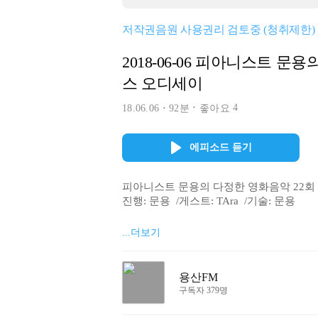
저작권음원 사용권리 검토중 (청취제한)
2018-06-06 피아니스트 문용의
스 오디세이
4
18.06.06
92분
좋아요
에피소드 듣기
피아니스트 문용의 다정한 영화음악 22회 - 
진행: 문용  /게스트: TAra  /기술: 문용

피아니스트 문용의 다정한 영화음악 22회차는
...더보기
스 오디세이(2001: A Space Odysse
의 대표작, 2001 스페이스 오디세이를 
은 작품을 남기지는 않았지만 작품 하나하나
용산FM
여러분도 이제부터 스탠리 큐브릭의 영화
구독자 379명