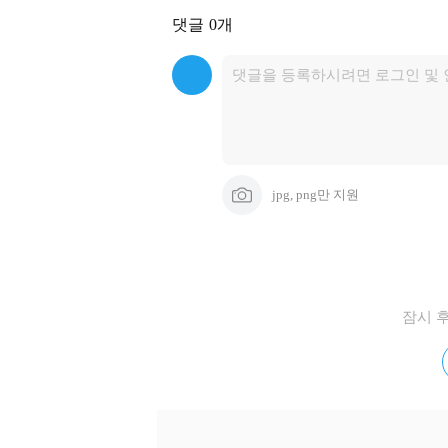
댓글
0개
jpg, png만 지원
잠시 