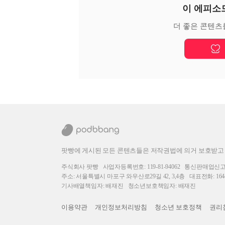
이 에피소
더 좋은 콘텐츠
팟빵에 게시된 모든 콘텐츠들은 저작권법에 의거 보호받고
주식회사 팟빵
사업자등록번호: 119-81-94062
통신판매업신고번호
주소: 서울특별시 마포구 와우산로29길 42, 3,4층
대표전화: 1644
기사배열책임자: 배재진
청소년보호책임자: 배재진
이용약관
개인정보처리방침
청소년 보호정책
권리