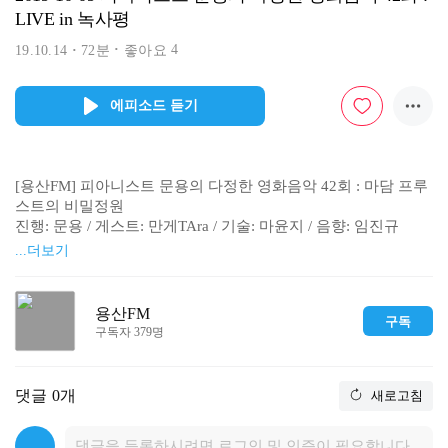
LIVE in 녹사평
4
19.10.14
72분
좋아요
에피소드 듣기
[용산FM] 피아니스트 문용의 다정한 영화음악 42회 : 마담 프루
스트의 비밀정원

진행: 문용 / 게스트: 만게TAra / 기술: 마윤지 / 음향: 임진규

...더보기
<공 개 방 송 LIVE in 녹사평>

영화 '마담 프루스트의 비밀정원'을 핑계로 녹사평을 접수한 피
용산FM
구독
다영!

구독자 379명
유쾌한 수다와 아름다운 연주, 함께 들어보세요.
댓글
0개
새로고침