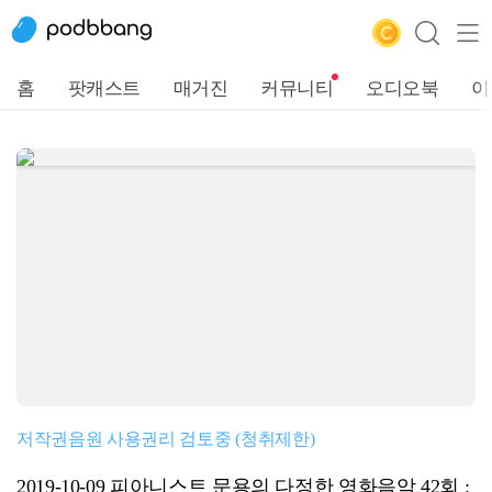
홈
팟캐스트
매거진
커뮤니티
오디오북
이
저작권음원 사용권리 검토중 (청취제한)
2019-10-09 피아니스트 문용의 다정한 영화음악 42회 :