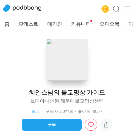
홈
팟캐스트
매거진
커뮤니티
오디오북
이
혜안스님의 불교명상 가이드
보디야나선원,해운대불교명상센터
종교
구독자 2.3천명
좋아요 483개
구독